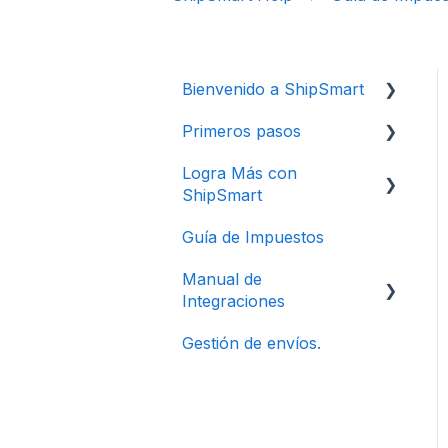
Bienvenido a ShipSmart
Primeros pasos
Crea tu Cuenta
ShipSmart
Logra Más con
Cómo crear una remesa
ShipSmart
Imprime la
Guía de Impuestos
documentación de tu
Configura la Factura
envío
Manual de
Configura tus
Integraciones
Preferencias
Gestión de envíos.
Canales y Campañas
Bling
Magento
Shopify