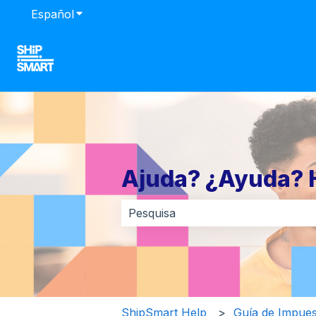
Español
Traducciones de Mostrar submenú de
Ajuda? ¿Ayuda? 
No hay sugerencias porque el cam
ShipSmart Help
Guía de Impue