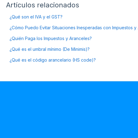
Artículos relacionados
¿Qué son el IVA y el GST?
¿Cómo Puedo Evitar Situaciones Inesperadas con Impuestos y
¿Quién Paga los Impuestos y Aranceles?
¿Qué es el umbral mínimo (De Minimis)?
¿Qué es el código arancelario (HS code)?