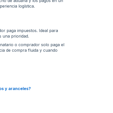
cho de aduana y los pagos en un
eriencia logística.
dor paga impuestos. Ideal para
 una prioridad.
inatario o comprador solo paga el
cia de compra fluida y cuando
os y aranceles?