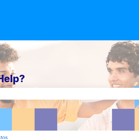
Help?
po de búsqueda está vacío.
stos