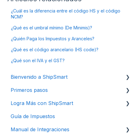
¿Cuál es la diferencia entre el código HS y el código
NCM?
¿Qué es el umbral mínimo (De Minimis)?
¿Quién Paga los Impuestos y Aranceles?
¿Qué es el código arancelario (HS code)?
¿Qué son el IVA y el GST?
Bienvenido a ShipSmart
Primeros pasos
Crea tu Cuenta ShipSmart
Logra Más con ShipSmart
Cómo crear una remesa
Guía de Impuestos
Imprime la documentación de tu envío
Configura la Factura
Manual de Integraciones
Configura tus Preferencias