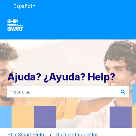
Español
Traducciones de Mostrar submenú de
Ajuda? ¿Ayuda? Help?
No hay sugerencias porque el campo de búsqueda es
ShipSmart Help
Guía de Impuestos